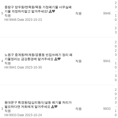
2
중랑구 망우동/면목동/묵동 가정폐기물 사무실폐
3
기물 걱정하지말고 맡겨주세요!
-
5
직원
9946
직원
1
Hit 9946
Date 2023-10-23
0
-
2
3
2
0
2
노원구 중계동/하계동/공릉동 빈집쓰레기 정리 폐
3
기물정리는 금강환경에 맡겨주세요
-
4
직원
9941
직원
1
Hit 9941
Date 2023-10-30
0
-
3
0
2
0
2
동대문구 휘경동/답십리동/신설동 폐기물 처리가
3
필요하다면 저희에게 맡겨주세요
-
3
직원
9933
직원
1
Hit 9933
Date 2023-10-24
0