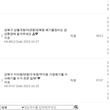
-
2
4
2
0
2
성북구 상월곡동/석관동/성북동 폐기물정리는 금
3
강환경에 맡겨주세요
-
2
직원
9813
직원
1
Hit 9813
Date 2023-10-27
0
-
2
7
2
0
2
강북구 미아동/번동/수유동/우이동 가정폐기물 이
3
사폐기물 수거 전문 업체!
-
1
직원
9747
직원
1
Hit 9747
Date 2023-10-25
0
-
2
5