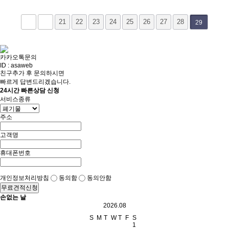
21
22
23
24
25
26
27
28
29
카카오톡문의
ID : asaweb
친구추가 후 문의하시면
빠르게 답변드리겠습니다.
24시간 빠른상담 신청
서비스종류
주소
고객명
휴대폰번호
개인정보처리방침
동의함
동의안함
무료견적신청
손없는 날
2026.08
S
M
T
W
T
F
S
1