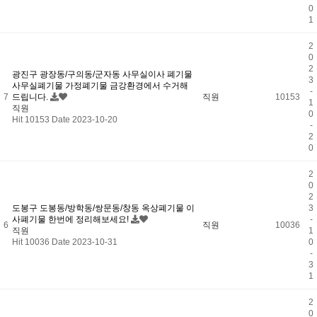
0
1
2
0
2
광진구 광장동/구의동/군자동 사무실이사 폐기물
3
사무실폐기물 가정폐기물 금강환경에서 수거해
-
7
드립니다.
직원
10153
1
직원
0
Hit 10153
Date 2023-10-20
-
2
0
2
0
2
도봉구 도봉동/방학동/쌍문동/창동 옥상폐기물 이
3
사폐기물 한번에 정리해보세요!
-
6
직원
10036
직원
1
Hit 10036
Date 2023-10-31
0
-
3
1
2
0