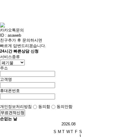
카카오톡문의
ID : asaweb
친구추가 후 문의하시면
빠르게 답변드리겠습니다.
24시간 빠른상담 신청
서비스종류
주소
고객명
휴대폰번호
개인정보처리방침
동의함
동의안함
무료견적신청
손없는 날
2026.08
S
M
T
W
T
F
S
1